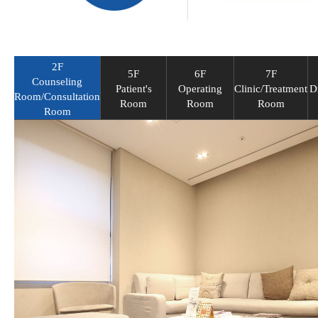
2F
5F
6F
7F
Counseling
Patient's
Operating
Clinic/Treatment
D
Room/Consultation
Room
Room
Room
Room