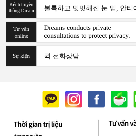
Kênh truyền
thông Dream
Dreams conducts private
Tư vấn
consultations to protect privacy.
online
퀵 전화상담
Sự kiện